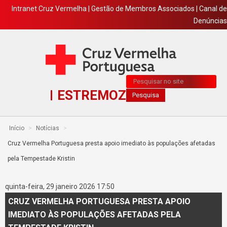
Intranet Cruz Vermelha
|
Gestão de Membros Associados
|
Canal de
Denúncias
Pesquisa...
ESTREMOZ
Pesquisa
Início
>
Notícias
>
Cruz Vermelha Portuguesa presta apoio imediato às populações afetadas
pela Tempestade Kristin
quinta-feira, 29 janeiro 2026 17:50
CRUZ VERMELHA PORTUGUESA PRESTA APOIO
IMEDIATO ÀS POPULAÇÕES AFETADAS PELA