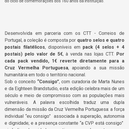
do ciclo de comemorações dos 160 anos da Instituição.
Desenvolvida em parceria com os
CTT - Correios de
Portugal
, a coleção é composta por
quatro selos e quatro
postais filatélicos
, disponíveis em
pack (4 selos + 4
postais) pelo valor de 5€
, à venda nas lojas CTT.
Por
cada pack vendido, 1€ reverte diretamente para a
Cruz Vermelha Portuguesa
, apoiando a sua missão
humanitária em todo o território nacional.
S
ob o conceito
“Consigo”
, com curadoria de Marta Nunes
e da Eighteen Brandstudio, esta edição celebra mais de um
século e meio de compromisso com as populações mais
vulneráveis. A palavra escolhida traduz uma dupla
dimensão da missão da Cruz Vermelha Portuguesa: a força
individual “eu consigo” associada à superação, autonomia
e dignidade; e a presença constante “a CVP está consigo”