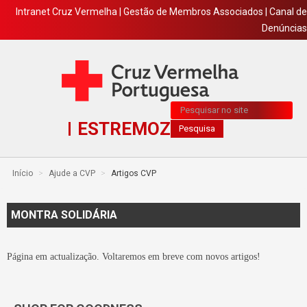
Intranet Cruz Vermelha
|
Gestão de Membros Associados
|
Canal de
Denúncias
Pesquisa...
ESTREMOZ
Pesquisa
Início
>
Ajude a CVP
>
Artigos CVP
MONTRA SOLIDÁRIA
Página em actualização. Voltaremos em breve com novos artigos!