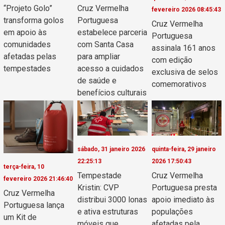
“Projeto Golo”
Cruz Vermelha
fevereiro 2026 08:45:43
transforma golos
Portuguesa
Cruz Vermelha
em apoio às
estabelece parceria
Portuguesa
comunidades
com Santa Casa
assinala 161 anos
afetadas pelas
para ampliar
com edição
tempestades
acesso a cuidados
exclusiva de selos
de saúde e
comemorativos
benefícios culturais
sábado, 31 janeiro 2026
quinta-feira, 29 janeiro
22:25:13
2026 17:50:43
terça-feira, 10
Tempestade
Cruz Vermelha
fevereiro 2026 21:46:40
Kristin: CVP
Portuguesa presta
Cruz Vermelha
distribui 3000 lonas
apoio imediato às
Portuguesa lança
e ativa estruturas
populações
um Kit de
móveis que
afetadas pela