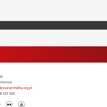
la
stremoz
cruzvermelha.org.pt
68 333 300