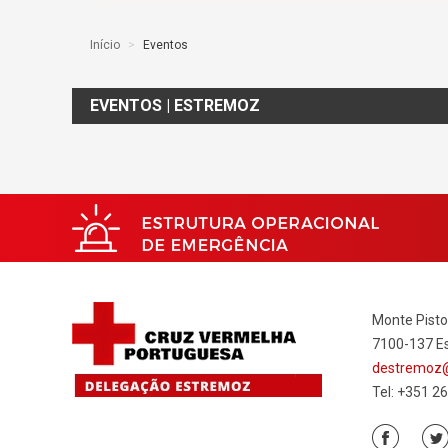
Início
>
Eventos
EVENTOS | ESTREMOZ
Monte Pisto
7100-137 E
destremoz@
Tel: +351 2