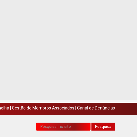
melha
|
Gestão de Membros Associados
|
Canal de Denúncias
Pesquisa...
Pesquisa