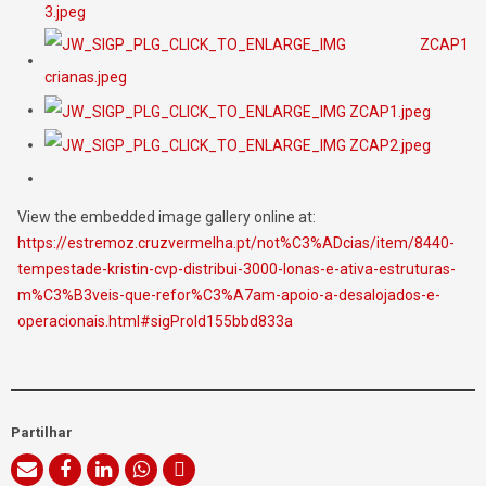
View the embedded image gallery online at:
https://estremoz.cruzvermelha.pt/not%C3%ADcias/item/8440-
tempestade-kristin-cvp-distribui-3000-lonas-e-ativa-estruturas-
m%C3%B3veis-que-refor%C3%A7am-apoio-a-desalojados-e-
operacionais.html#sigProId155bbd833a
Partilhar